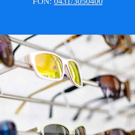
FON:
0431/3050400